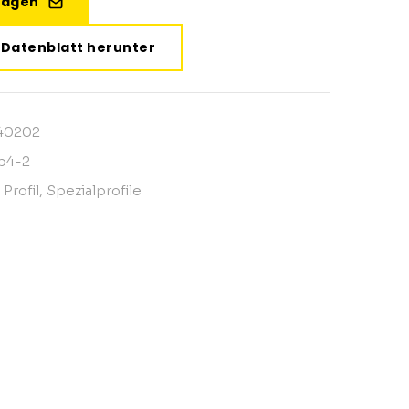
Fragen
e Datenblatt herunter
40202
p4-2
Profil
,
Spezialprofile