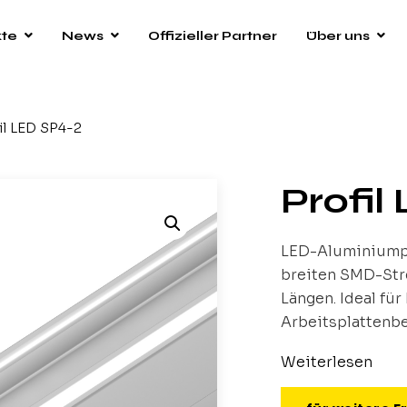
kte
News
Offizieller Partner
Über uns
il LED SP4-2
Profil
LED-Aluminiumpr
breiten SMD-Stre
Längen. Ideal fü
Arbeitsplattenb
Weiterlesen