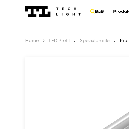
B2B
Produ
Home
/
LED Profil
/
Spezialprofile
/
Prof