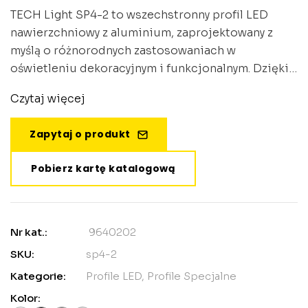
TECH Light SP4-2 to wszechstronny profil LED
nawierzchniowy z aluminium, zaprojektowany z
myślą o różnorodnych zastosowaniach w
oświetleniu dekoracyjnym i funkcjonalnym. Dzięki
kompaktowym wymiarom 20 mm szerokości i 35,4
Czytaj więcej
mm wysokości, profil idealnie sprawdza się w
projektach wymagających dyskretnego, ale
Zapytaj o produkt
efektownego oświetlenia.
Pobierz kartę katalogową
Nr kat.:
9640202
SKU:
sp4-2
Kategorie:
Profile LED
,
Profile Specjalne
Kolor: