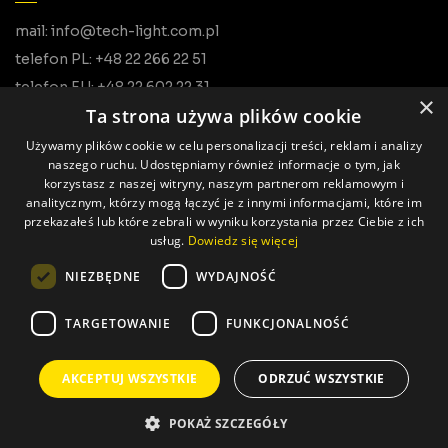
mail: info@tech-light.com.pl
telefon PL: +48 22 266 22 51
telefon EU: +48 22 602 22 31
×
Ta strona używa plików cookie
Używamy plików cookie w celu personalizacji treści, reklam i analizy
naszego ruchu. Udostępniamy również informacje o tym, jak
korzystasz z naszej witryny, naszym partnerom reklamowym i
analitycznym, którzy mogą łączyć je z innymi informacjami, które im
przekazałeś lub które zebrali w wyniku korzystania przez Ciebie z ich
usług.
Dowiedz się więcej
Wszystkie prawa zastrzeżone © Tech Light
NIEZBĘDNE
WYDAJNOŚĆ
Realizacja: Pageart
TARGETOWANIE
FUNKCJONALNOŚĆ
AKCEPTUJ WSZYSTKIE
ODRZUĆ WSZYSTKIE
POKAŻ SZCZEGÓŁY
Polityka prywatności