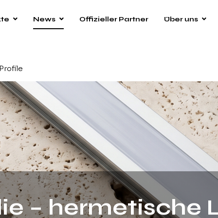
kte
News
Offizieller Partner
Über uns
Profile
lie – hermetische 