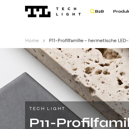
B2B
Produ
Home
/
P11-Profilfamilie – hermetische LED-
TECH LIGHT
P11-Profilfami