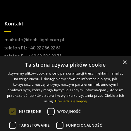
Kontakt
mail: info@tech-light.com.pl
telefon PL: +48 22 266 22 51
telefon EU: +48 22 602 22 31
×
Ta strona używa plików cookie
Używamy plików cookie w celu personalizacji treści, reklam i analizy
naszego ruchu. Udostępniamy również informacje o tym, jak
korzystasz z naszej witryny, naszym partnerom reklamowym i
analitycznym, którzy mogą łączyć je z innymi informacjami, które im
przekazałeś lub które zebrali w wyniku korzystania przez Ciebie z ich
usług.
Dowiedz się więcej
Alle Rechte vorbehalten © Tech Light
NIEZBĘDNE
WYDAJNOŚĆ
Hergestellt von: Pageart
TARGETOWANIE
FUNKCJONALNOŚĆ