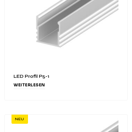
LED Profil P5-1
WEITERLESEN
NEU