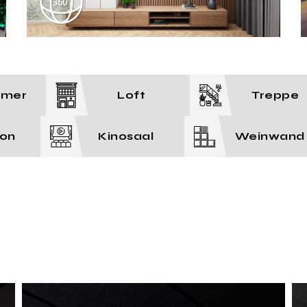
mmer
Loft
Treppe
ion
Kinosaal
Weinwand