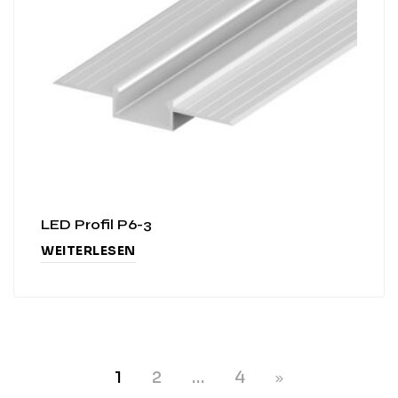
LED Profil P6-3
WEITERLESEN
1
2
…
4