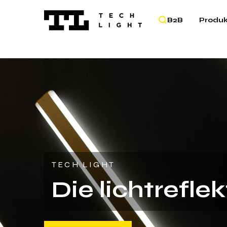
B2B
Produ
TECH LIGHT
Die lichtrefle