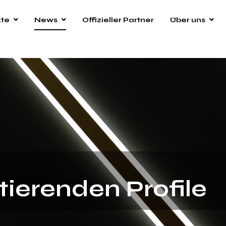
kte
News
Offizieller Partner
Über uns
ktierenden Profile