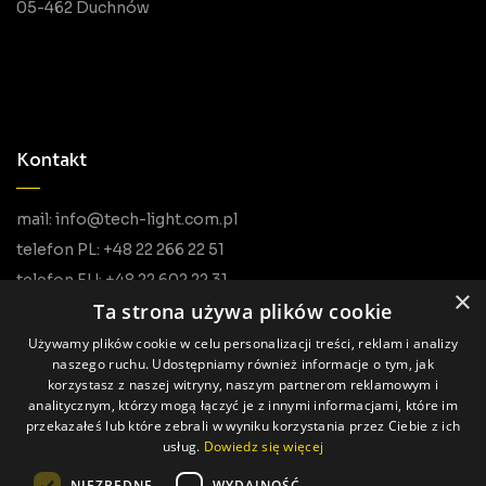
05-462 Duchnów
Kontakt
mail: info@tech-light.com.pl
telefon PL: +48 22 266 22 51
telefon EU: +48 22 602 22 31
×
Ta strona używa plików cookie
Używamy plików cookie w celu personalizacji treści, reklam i analizy
naszego ruchu. Udostępniamy również informacje o tym, jak
korzystasz z naszej witryny, naszym partnerom reklamowym i
analitycznym, którzy mogą łączyć je z innymi informacjami, które im
przekazałeś lub które zebrali w wyniku korzystania przez Ciebie z ich
usług.
Dowiedz się więcej
Alle Rechte vorbehalten © Tech Light
NIEZBĘDNE
WYDAJNOŚĆ