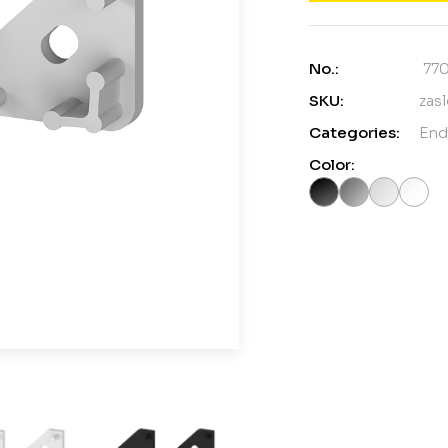
No.:
77
SKU:
zas
Categories:
End
Color: