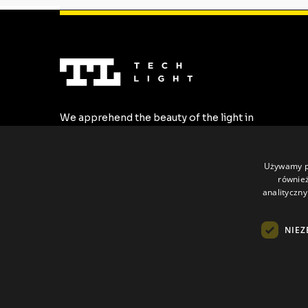
We apprehend the beauty of the light in
the most stylish forms. We create the
highest quality LED profiles tailored to all
individual requirements.
Używamy pl
również
analityczny
NIEZ
All rights reserved © Tech Light