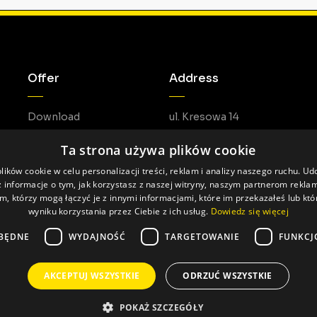
Offer
Address
Download
ul. Kresowa 14
05-462 Duchnów
Ta strona używa plików cookie
ików cookie w celu personalizacji treści, reklam i analizy naszego ruchu. U
 informacje o tym, jak korzystasz z naszej witryny, naszym partnerom rekl
m, którzy mogą łączyć je z innymi informacjami, które im przekazałeś lub któ
wyniku korzystania przez Ciebie z ich usług.
Dowiedz się więcej
BĘDNE
WYDAJNOŚĆ
TARGETOWANIE
FUNKCJ
AKCEPTUJ WSZYSTKIE
ODRZUĆ WSZYSTKIE
Made by: Pageart
POKAŻ SZCZEGÓŁY