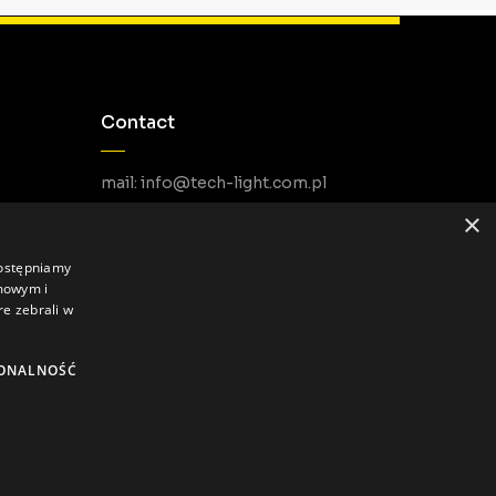
Contact
mail: info@tech-light.com.pl
phone PL: +48 22 266 22 51
×
phone EU: +48 22 602 22 31
dostępniamy
amowym i
re zebrali w
ONALNOŚĆ
Privacy Policy