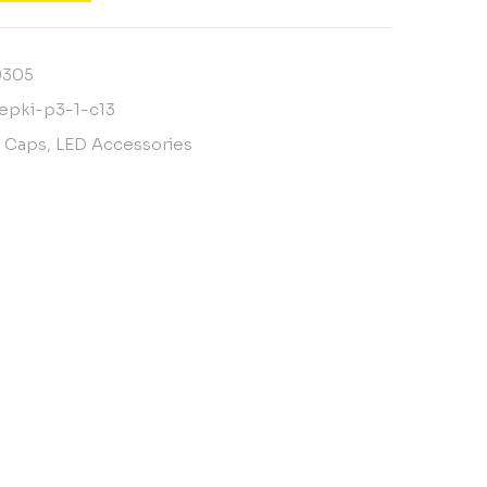
0305
lepki-p3-1-c13
 Caps
,
LED Accessories