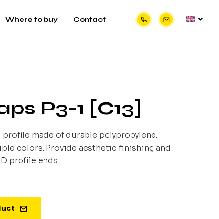
Where to buy
Contact
ps P3-1 [C13]
1 profile made of durable polypropylene.
iple colors. Provide aesthetic finishing and
D profile ends.
duct