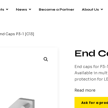
ts
News
Become a Partner
About Us
nd Caps P3-1 [C13]
End Ca
End caps for P3-
Available in mult
protection for LE
Read more
Ask for a pro