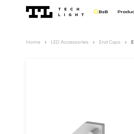
B2B
Produc
Home
/
LED Accessories
/
End Caps
/
E