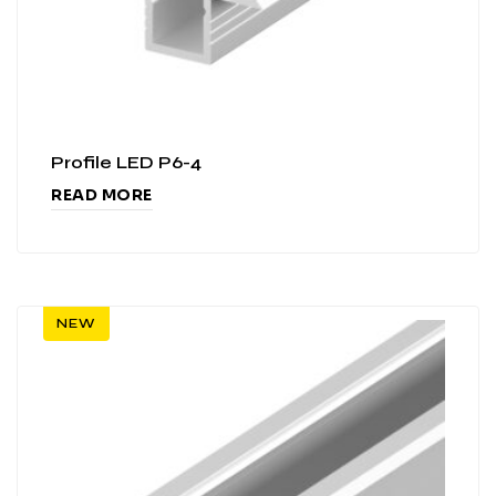
Profile LED P6-4
READ MORE
NEW