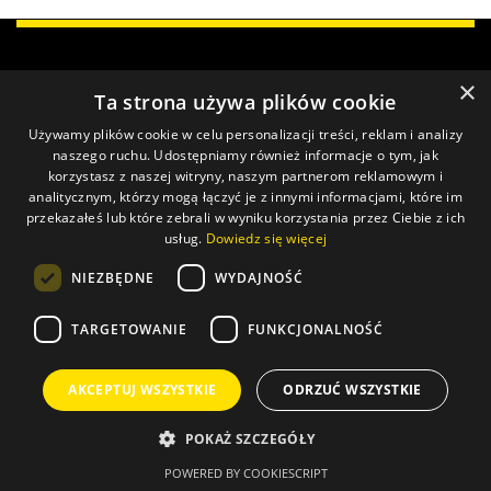
×
Ta strona używa plików cookie
Używamy plików cookie w celu personalizacji treści, reklam i analizy
naszego ruchu. Udostępniamy również informacje o tym, jak
korzystasz z naszej witryny, naszym partnerom reklamowym i
We apprehend the beauty of the light in
analitycznym, którzy mogą łączyć je z innymi informacjami, które im
the most stylish forms. We create the
przekazałeś lub które zebrali w wyniku korzystania przez Ciebie z ich
highest quality LED profiles tailored to all
usług.
Dowiedz się więcej
individual requirements.
NIEZBĘDNE
WYDAJNOŚĆ
TARGETOWANIE
FUNKCJONALNOŚĆ
Offer
AKCEPTUJ WSZYSTKIE
ODRZUĆ WSZYSTKIE
Download
POKAŻ SZCZEGÓŁY
POWERED BY COOKIESCRIPT