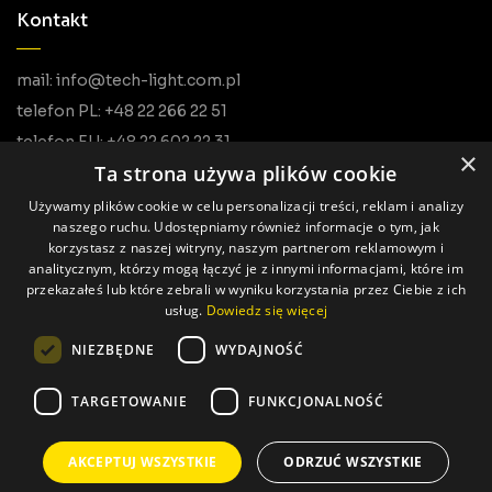
Kontakt
mail: info@tech-light.com.pl
telefon PL: +48 22 266 22 51
telefon EU: +48 22 602 22 31
×
Ta strona używa plików cookie
Używamy plików cookie w celu personalizacji treści, reklam i analizy
naszego ruchu. Udostępniamy również informacje o tym, jak
korzystasz z naszej witryny, naszym partnerom reklamowym i
analitycznym, którzy mogą łączyć je z innymi informacjami, które im
przekazałeś lub które zebrali w wyniku korzystania przez Ciebie z ich
usług.
Dowiedz się więcej
Alle Rechte vorbehalten © Tech Light
NIEZBĘDNE
WYDAJNOŚĆ
Hergestellt von: Pageart
TARGETOWANIE
FUNKCJONALNOŚĆ
AKCEPTUJ WSZYSTKIE
ODRZUĆ WSZYSTKIE