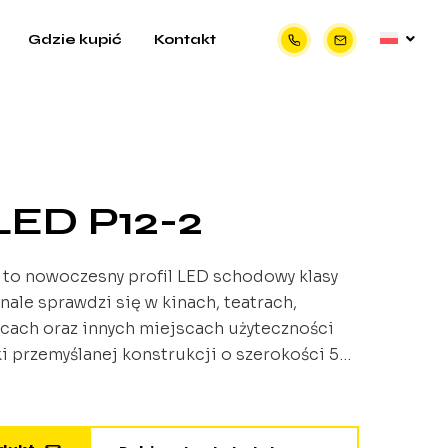
Gdzie kupić
Kontakt
 LED P12-2
 to nowoczesny profil LED schodowy klasy
nale sprawdzi się w kinach, teatrach,
cach oraz innych miejscach użyteczności
ki przemyślanej konstrukcji o szerokości 54
23,9 mm, profil zapewnia równomierne
wiatła, tworząc bezpieczne i estetyczne
odów oraz przejść między poziomami.