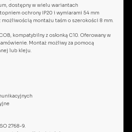
um, dostępny w wielu wariantach
 stopniem ochrony IP20 i wymiarami 54 mm
z możliwością montażu taśm o szerokości 8 mm.
 COB, kompatybilny z osłonką C10. Oferowany w
 zamówienie. Montaż możliwy za pomocą
ej lub kleju.
munikacyjnych
yjne
ISO 2768-9.