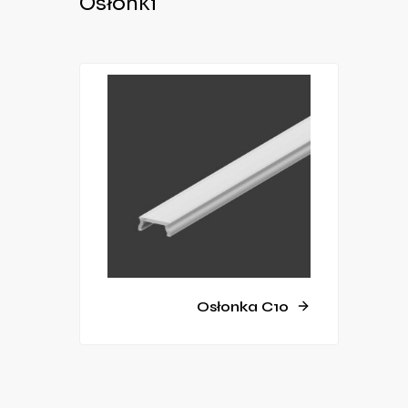
Osłonki
Osłonka C10