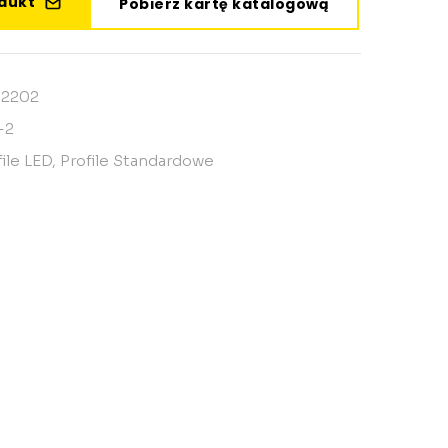
odukt
Pobierz kartę katalogową
12202
-2
file LED
,
Profile Standardowe