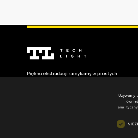
Piękno ekstrudacji zamykamy w prostych
formach. Tworzymy najwyższej jakości
profile LED dostosowane do
indywidualnych potrzeb.
Używamy pl
również
analityczny
NIEZ