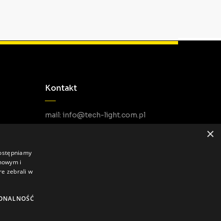
Kontakt
mail: info@tech-light.com.pl
telefon PL: +48 22 266 22 51
×
telefon EU: +48 22 602 22 31
dostępniamy
amowym i
re zebrali w
ONALNOŚĆ