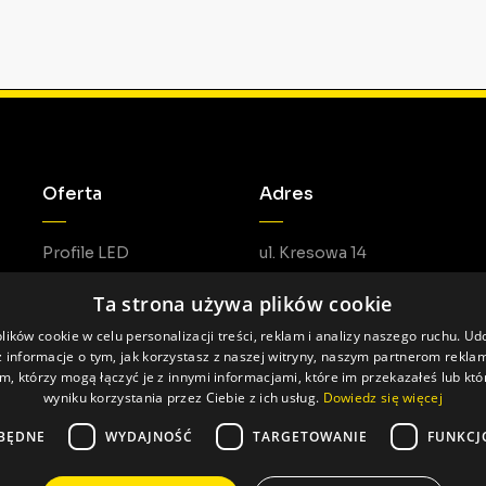
Oferta
Adres
Profile LED
ul. Kresowa 14
Akcesoria LED
05-462 Duchnów
Ta strona używa plików cookie
Do pobrania
ików cookie w celu personalizacji treści, reklam i analizy naszego ruchu. U
 informacje o tym, jak korzystasz z naszej witryny, naszym partnerom rekl
m, którzy mogą łączyć je z innymi informacjami, które im przekazałeś lub któ
wyniku korzystania przez Ciebie z ich usług.
Dowiedz się więcej
BĘDNE
WYDAJNOŚĆ
TARGETOWANIE
FUNKCJ