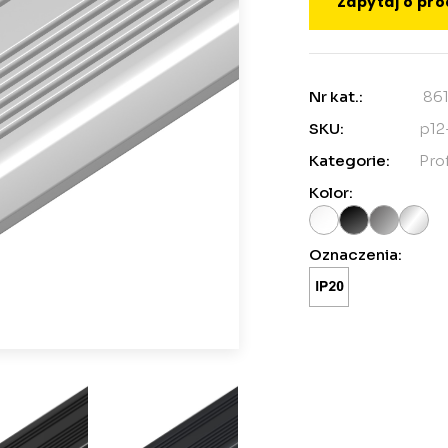
Zapytaj o pr
Nr kat.:
86
SKU:
p12
Kategorie:
Pro
Kolor:
Oznaczenia: