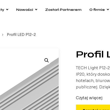
ty
Nowości
Zostań Partnerem
O firmie
/
Profil LED P12-2
Profil
TECH Light P12-2
IP20, który dosko
hotelach, biurow
publicznej. Dzię
mm i wysokości 
Czytaj więcej
rozprowadzenie ś
oświetlenie sch