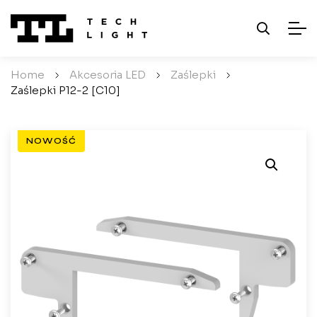
Home
/
Akcesoria LED
/
Zaślepki
/
Zaślepki P12-2 [C10]
NOWOŚĆ