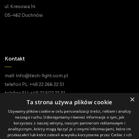
ul. Kresowa 14
05-462 Duchnów
Kontakt
mail: info@tech-light.com.pl
telefon PL: +48 22 266 22 51
telefon EU: +48 22 602 22 31
×
Ta strona używa plików cookie
Używamy plików cookie w celu personalizacji treści, reklam i analizy
naszego ruchu. Udostępniamy również informacje o tym, jak
korzystasz z naszej witryny, naszym partnerom reklamowym i
analitycznym, którzy mogą łączyć je z innymi informacjami, które im
przekazałeś lub które zebrali w wyniku korzystania przez Ciebie z ich