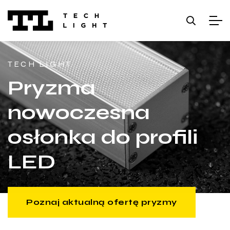
TECH LIGHT
Pryzma
nowoczesna
osłonka do profili
LED
Poznaj aktualną ofertę pryzmy