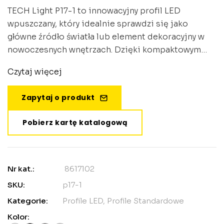
TECH Light P17-1 to innowacyjny profil LED
wpuszczany, który idealnie sprawdzi się jako
główne źródło światła lub element dekoracyjny w
nowoczesnych wnętrzach. Dzięki kompaktowym
wymiarom 55,6 mm szerokości i 12,5 mm wysokości,
Czytaj więcej
profil dyskretnie integruje się z każdą
powierzchnią, zapewniając eleganckie i
Zapytaj o produkt
równomierne oświetlenie.
Pobierz kartę katalogową
Nr kat.:
8617102
SKU:
p17-1
Kategorie:
Profile LED
,
Profile Standardowe
Kolor: