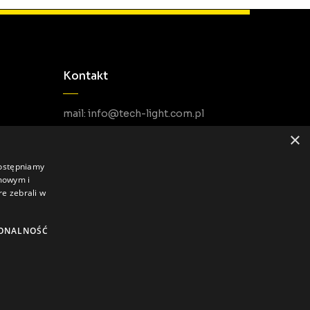
Kontakt
mail: info@tech-light.com.pl
telefon PL: +48 22 266 22 51
×
telefon EU: +48 22 602 22 31
dostępniamy
amowym i
re zebrali w
ONALNOŚĆ
Polityka prywatności