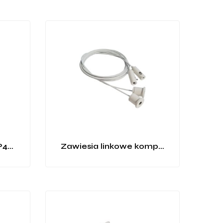
Uchwyt montażowy P4-1, P5-1
Zawiesia linkowe komplet