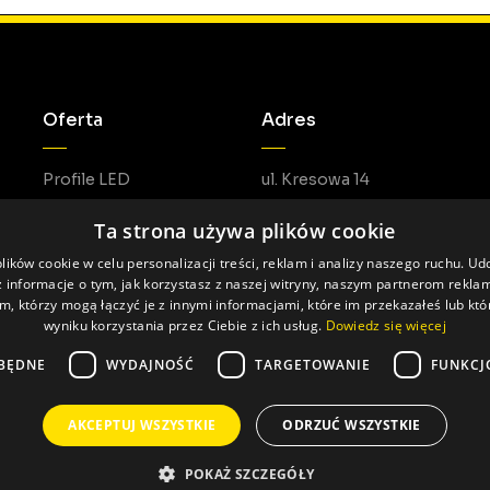
Oferta
Adres
Profile LED
ul. Kresowa 14
Akcesoria LED
05-462 Duchnów
Ta strona używa plików cookie
Do pobrania
ików cookie w celu personalizacji treści, reklam i analizy naszego ruchu. U
 informacje o tym, jak korzystasz z naszej witryny, naszym partnerom rekl
m, którzy mogą łączyć je z innymi informacjami, które im przekazałeś lub któ
wyniku korzystania przez Ciebie z ich usług.
Dowiedz się więcej
BĘDNE
WYDAJNOŚĆ
TARGETOWANIE
FUNKCJ
AKCEPTUJ WSZYSTKIE
ODRZUĆ WSZYSTKIE
Realizacja: Pageart
POKAŻ SZCZEGÓŁY