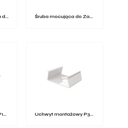
Sprężyna montażowa do profilu P22-1, P23-1, P27-1
Śruba mocująca do Zawiesi LUZ
Uchwyt montażowy P13-2
Uchwyt montażowy P3-1, P5-2