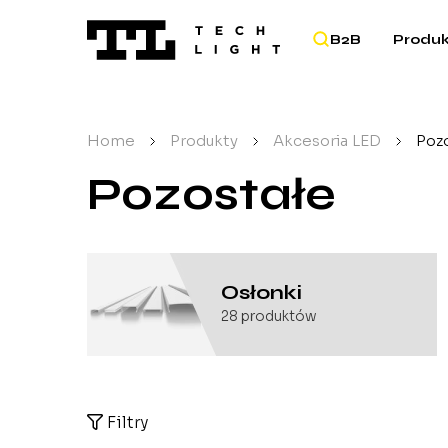
B2B
Produk
Home
/
Produkty
/
Akcesoria LED
/
Poz
Pozostałe
Osłonki
28
produktów
Filtry