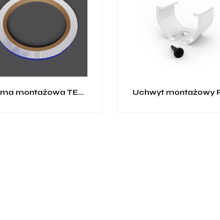
Taśma montażowa TESA (wąska)
Uchwyt montażowy P