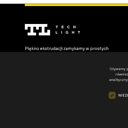
Piękno ekstrudacji zamykamy w prostych
formach. Tworzymy najwyższej jakości
profile LED dostosowane do
indywidualnych potrzeb.
Używamy pl
również
analityczny
NIEZ
Wszystkie prawa zastrzeżone © Tech Light