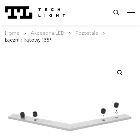
Home
/
Akcesoria LED
/
Pozostałe
/
Łącznik kątowy 135°