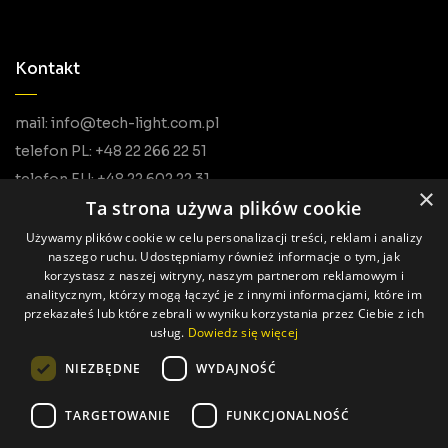
Kontakt
mail: info@tech-light.com.pl
telefon PL: +48 22 266 22 51
telefon EU: +48 22 602 22 31
×
Ta strona używa plików cookie
Używamy plików cookie w celu personalizacji treści, reklam i analizy
naszego ruchu. Udostępniamy również informacje o tym, jak
korzystasz z naszej witryny, naszym partnerom reklamowym i
analitycznym, którzy mogą łączyć je z innymi informacjami, które im
przekazałeś lub które zebrali w wyniku korzystania przez Ciebie z ich
usług.
Dowiedz się więcej
Wszystkie prawa zastrzeżone © Tech Light
NIEZBĘDNE
WYDAJNOŚĆ
Realizacja: Pageart
TARGETOWANIE
FUNKCJONALNOŚĆ