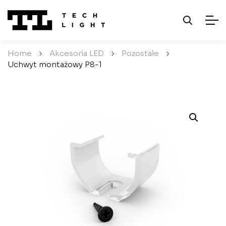
Home
/
Akcesoria LED
/
Pozostałe
/
Uchwyt montażowy P8-1