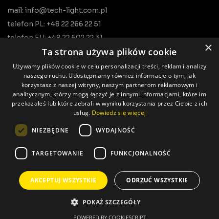
mail: info@tech-light.com.pl
telefon PL: +48 22 266 22 51
telefon EU: +48 22 602 22 31
×
Ta strona używa plików cookie
Używamy plików cookie w celu personalizacji treści, reklam i analizy
naszego ruchu. Udostępniamy również informacje o tym, jak
korzystasz z naszej witryny, naszym partnerom reklamowym i
analitycznym, którzy mogą łączyć je z innymi informacjami, które im
przekazałeś lub które zebrali w wyniku korzystania przez Ciebie z ich
usług.
Dowiedz się więcej
Wszystkie prawa zastrzeżone © Tech Light
NIEZBĘDNE
WYDAJNOŚĆ
Realizacja: Pageart
TARGETOWANIE
FUNKCJONALNOŚĆ
AKCEPTUJ WSZYSTKIE
ODRZUĆ WSZYSTKIE
POKAŻ SZCZEGÓŁY
Polityka prywatności
POWERED BY COOKIESCRIPT