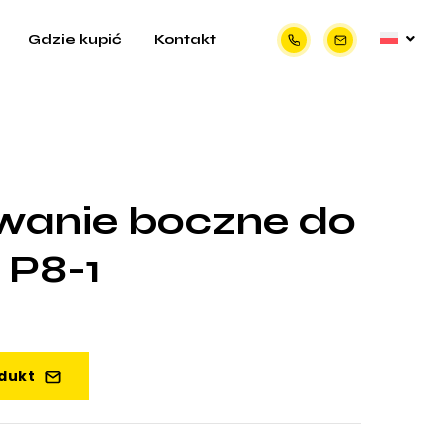
Gdzie kupić
Kontakt
anie boczne do
u P8-1
odukt