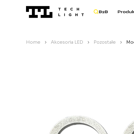
B2B
Produk
Home
/
Akcesoria LED
/
Pozostałe
/
Moc