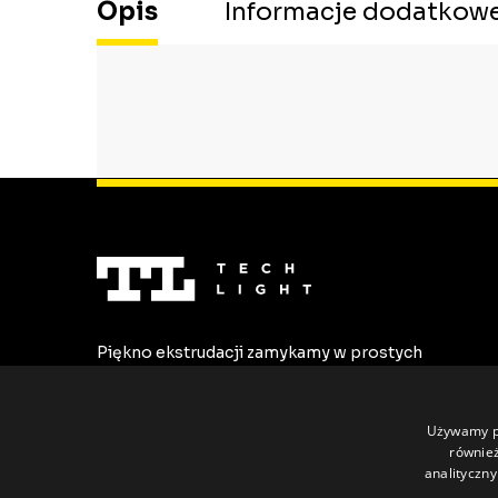
Opis
Informacje dodatkow
Piękno ekstrudacji zamykamy w prostych
formach. Tworzymy najwyższej jakości
profile LED dostosowane do
indywidualnych potrzeb.
Używamy pl
również
analityczny