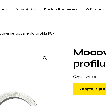
ty
Nowości
Zostań Partnerem
O firmie
owanie boczne do profilu P8-1
Mocow
profil
Czytaj więcej
Zapytaj o pr