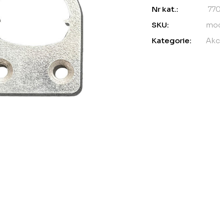
Nr kat.:
77
SKU:
moc
Kategorie:
Akc