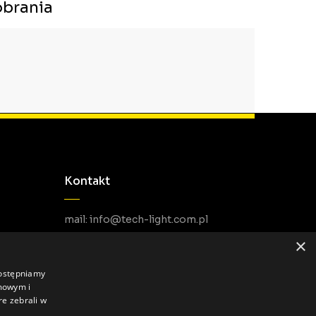
brania
Kontakt
mail: info@tech-light.com.pl
telefon PL: +48 22 266 22 51
×
telefon EU: +48 22 602 22 31
dostępniamy
amowym i
re zebrali w