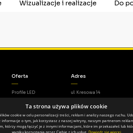
e
Wizualizacje i realizacje
Do po
Oferta
Adres
Profile LED
ul. Kresowa 14
Akcesoria LED
05-462 Duchnów
Ta strona używa plików cookie
Do pobrania
ików cookie w celu personalizacji treści, reklam i analizy naszego ruchu. U
 informacje o tym, jak korzystasz z naszej witryny, naszym partnerom rekl
m, którzy mogą łączyć je z innymi informacjami, które im przekazałeś lub któ
wyniku korzystania przez Ciebie z ich usług.
Dowiedz się więcej