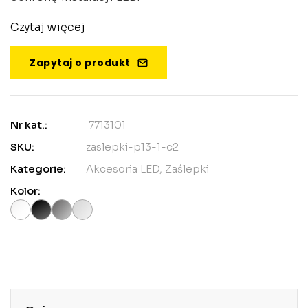
Czytaj więcej
Zapytaj o produkt
Nr kat.:
7713101
SKU:
zaslepki-p13-1-c2
Kategorie:
Akcesoria LED
,
Zaślepki
Kolor: