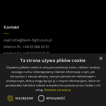
Kontakt
mail: info@tech-light.com.pl
telefon PL: +48 22 266 22 51
telefon EU: +48 22 602 22 31
×
Ta strona używa plików cookie
Używamy plików cookie w celu personalizacji treści, reklam i analizy
naszego ruchu. Udostępniamy również informacje o tym, jak
korzystasz z naszej witryny, naszym partnerom reklamowym i
analitycznym, którzy mogą łączyć je z innymi informacjami, które im
przekazałeś lub które zebrali w wyniku korzystania przez Ciebie z ich
usług.
Dowiedz się więcej
Wszystkie prawa zastrzeżone © Tech Light
NIEZBĘDNE
WYDAJNOŚĆ
Realizacja: Pageart