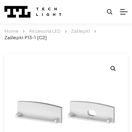
Home
/
Akcesoria LED
/
Zaślepki
/
Zaślepki P13-1 [C2]