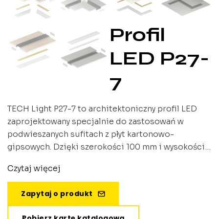
Profil
LED P27-
7
TECH Light P27-7 to architektoniczny profil LED
zaprojektowany specjalnie do zastosowań w
podwieszanych sufitach z płyt kartonowo-
gipsowych. Dzięki szerokości 100 mm i wysokości
25 mm, profil idealnie komponuje się z
Czytaj więcej
nowoczesnymi rozwiązaniami architektonicznymi,
zapewniając mocne i równomierne oświetlenie
Zapytaj o produkt
jako główne źródło światła.
Pobierz kartę katalogową