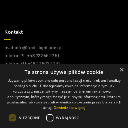
Kontakt
mail: info@tech-light.com.pl
telefon PL: +48 22 266 22 51
telefon EU: +48 22 602 22 31
×
Ta strona używa plików cookie
Używamy plików cookie w celu personalizacji treści, reklam i analizy
naszego ruchu. Udostępniamy również informacje o tym, jak
korzystasz z naszej witryny, naszym partnerom reklamowym i
analitycznym, którzy mogą łączyć je z innymi informacjami, które im
przekazałeś lub które zebrali w wyniku korzystania przez Ciebie z ich
usług.
Dowiedz się więcej
Wszystkie prawa zastrzeżone © Tech Light
NIEZBĘDNE
WYDAJNOŚĆ
Realizacja: Pageart