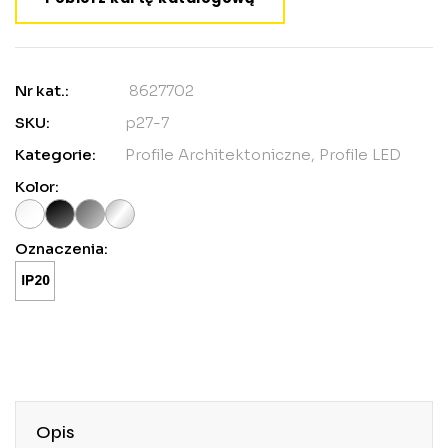
Nr kat.:
8627702
SKU:
p27-7
Kategorie:
Profile Architektoniczne
,
Profile LED
Kolor:
Oznaczenia:
Opis