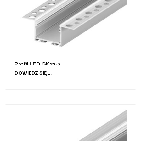
Profil LED GK22-7
DOWIEDZ SIĘ WIĘCEJ