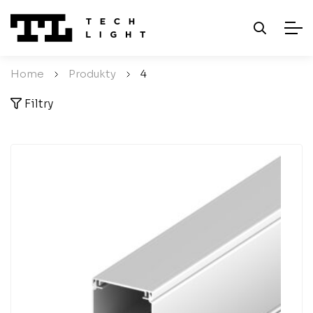
Home
/
Produkty
/
4
Filtry