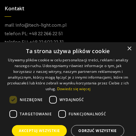
Kontakt
mail: info@tech-light.com.pl
telefon PL: +48 22 266 22 51
telefon EU: +48 22 602 22 31
×
Ta strona używa plików cookie
Używamy plików cookie w celu personalizacji treści, reklam i analizy
naszego ruchu. Udostępniamy również informacje o tym, jak
korzystasz z naszej witryny, naszym partnerom reklamowym i
analitycznym, którzy mogą łączyć je z innymi informacjami, które im
przekazałeś lub które zebrali w wyniku korzystania przez Ciebie z ich
usług.
Dowiedz się więcej
Wszystkie prawa zastrzeżone © Tech Light
NIEZBĘDNE
WYDAJNOŚĆ
Realizacja: Pageart
TARGETOWANIE
FUNKCJONALNOŚĆ
AKCEPTUJ WSZYSTKIE
ODRZUĆ WSZYSTKIE