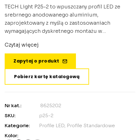
TECH Light P25-2 to wpuszczany profil LED ze
srebrnego anodowanego aluminium,
zaprojektowany z myślą o zastosowaniach
wymagających dyskretnego montażu w
powierzchniach. Profil charakteryzuje się
Czytaj więcej
kompaktowymi wymiarami 34,4 mm szerokości i
19,7 mm wysokości, co czyni go idealnym
Zapytaj o produkt
rozwiązaniem do zabudowy w sufitach
podwieszanych oraz ścianach z płyt kartonowo-
Pobierz kartę katalogową
gipsowych.
Nr kat.:
8625202
SKU:
p25-2
Kategorie:
Profile LED
,
Profile Standardowe
Kolor: