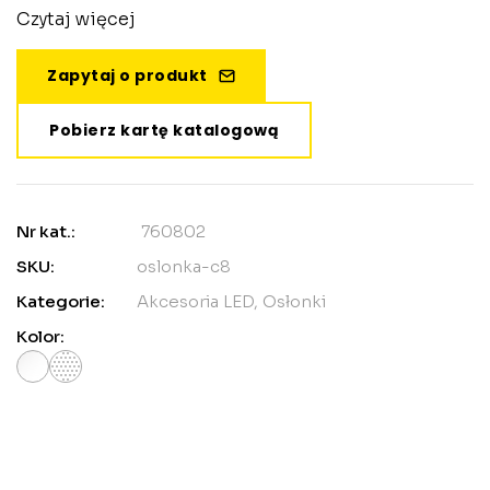
Czytaj więcej
Zapytaj o produkt
Pobierz kartę katalogową
Nr kat.:
760802
SKU:
oslonka-c8
Kategorie:
Akcesoria LED
,
Osłonki
Kolor: