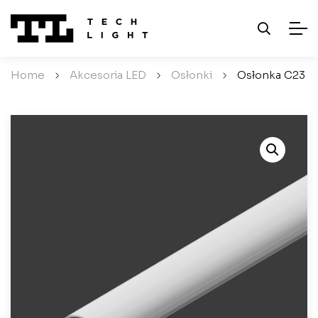
Home
/
Akcesoria LED
/
Osłonki
/
Osłonka C23