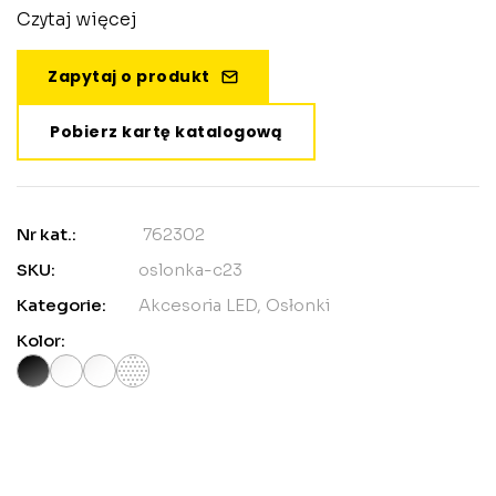
Czytaj więcej
Zapytaj o produkt
Pobierz kartę katalogową
Nr kat.:
762302
SKU:
oslonka-c23
Kategorie:
Akcesoria LED
,
Osłonki
Kolor: