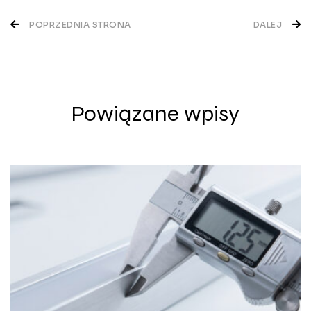
Nawigacja
POPRZEDNIA STRONA
DALEJ
wpisu
Powiązane wpisy