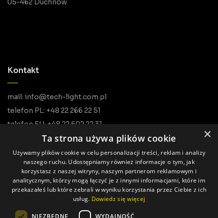
05-462 Duchnów
Kontakt
mail: info@tech-light.com.pl
telefon PL: +48 22 266 22 51
telefon EU: +48 22 602 22 31
×
Ta strona używa plików cookie
Używamy plików cookie w celu personalizacji treści, reklam i analizy
naszego ruchu. Udostępniamy również informacje o tym, jak
korzystasz z naszej witryny, naszym partnerom reklamowym i
analitycznym, którzy mogą łączyć je z innymi informacjami, które im
przekazałeś lub które zebrali w wyniku korzystania przez Ciebie z ich
usług.
Dowiedz się więcej
Wszystkie prawa zastrzeżone © Tech Light
NIEZBĘDNE
WYDAJNOŚĆ