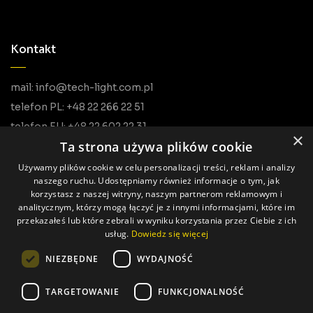
Kontakt
mail: info@tech-light.com.pl
telefon PL: +48 22 266 22 51
telefon EU: +48 22 602 22 31
×
Ta strona używa plików cookie
Używamy plików cookie w celu personalizacji treści, reklam i analizy
naszego ruchu. Udostępniamy również informacje o tym, jak
korzystasz z naszej witryny, naszym partnerom reklamowym i
analitycznym, którzy mogą łączyć je z innymi informacjami, które im
przekazałeś lub które zebrali w wyniku korzystania przez Ciebie z ich
usług.
Dowiedz się więcej
Wszystkie prawa zastrzeżone © Tech Light
NIEZBĘDNE
WYDAJNOŚĆ
Realizacja: Pageart
TARGETOWANIE
FUNKCJONALNOŚĆ