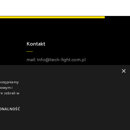
Kontakt
mail: info@tech-light.com.pl
telefon PL: +48 22 266 22 51
×
telefon EU: +48 22 602 22 31
dostępniamy
amowym i
re zebrali w
ONALNOŚĆ
Polityka prywatności