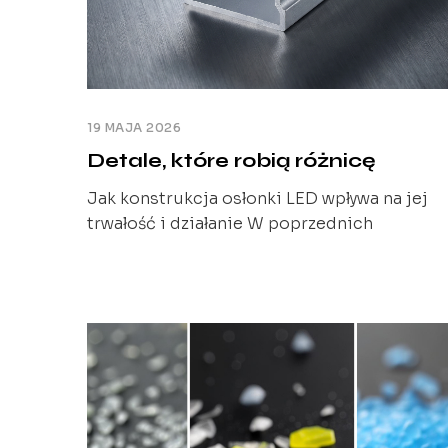
19 MAJA 2026
Detale, które robią różnicę
Jak konstrukcja osłonki LED wpływa na jej
trwałość i działanie W poprzednich
artykułach pokazaliśmy, jak materiał osłonki
oraz jej typ wpływają na efekt świetlny i
przewidywalność systemu. Omówiliśmy
również znaczenie kompatybilności z
profilem. Na tym etapie pojawia się pytanie:
dlaczego dwa rozwiązania, które na poziomi
materiału i typu wydają się identyczne, mog
zachowywać się inaczej [...]