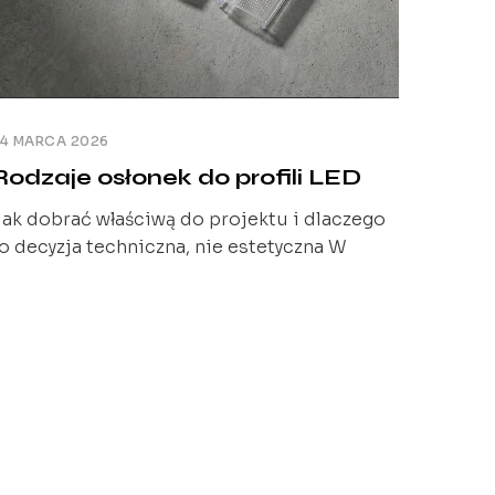
4 MARCA 2026
Rodzaje osłonek do profili LED
ak dobrać właściwą do projektu i dlaczego
o decyzja techniczna, nie estetyczna W
oprzednich artykułach pokazaliśmy, że
ybór materiału osłonki LED ma bezpośredni
pływ na trwałość i przewidywalność systemu
świetleniowego. Tym razem przechodzimy
rok dalej. Bo nawet najlepszy materiał nie
ozwiązuje wszystkiego, jeśli rodzaj osłonki
ie jest właściwie dobrany do projektu i
rofilu LED. Osłonka [...]