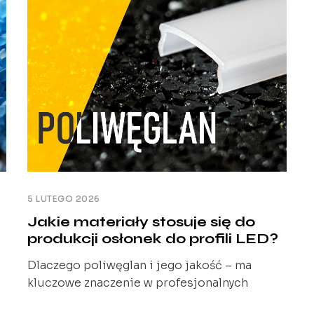
ujawniają [...]
5 LUTEGO 2026
Jakie materiały stosuje się do
produkcji osłonek do profili LED?
Dlaczego poliwęglan i jego jakość – ma
kluczowe znaczenie w profesjonalnych
systemach LED Osłonki do profili LED są