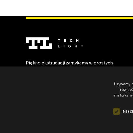
oświetlenia liniowego określenie
„poliwęglan” bywa traktowane jako
wystarczająca informacja o materiale osłonk
LED. Jeśli w specyfikacji pojawia się skrót
„PC”, często zakłada się, że właściwości
materiału są oczywiste i porównywalne z
innymi rozwiązaniami opartymi na tym samy
tworzywie. W praktyce jest to jedno [...]
Piękno ekstrudacji zamykamy w prostych
formach. Tworzymy najwyższej jakości
profile LED dostosowane do
indywidualnych potrzeb.
Używamy pl
również
analityczny
NIEZ
Wszystkie prawa zastrzeżone © Tech Light