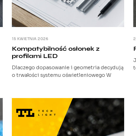
15 KWIETNIA 2026
2
Kompatybilność osłonek z
profilami LED
J
Dlaczego dopasowanie i geometria decydują
t
o trwałości systemu oświetleniowego W
p
oświetleniu liniowym LED punktem wyjścia
w
jest efekt świetlny: jednolita linia światła,
w
brak widocznych punktów LED, kontrola
o
olśnienia oraz powtarzalność całej instalacji.
k
Aby go osiągnąć, dobierane są profil, źródło
e
r
światła i osłonka. W praktyce jednak nawet
ą
n
poprawnie dobrane komponenty nie zawsze
p
gwarantują oczekiwany rezultat. Różnice