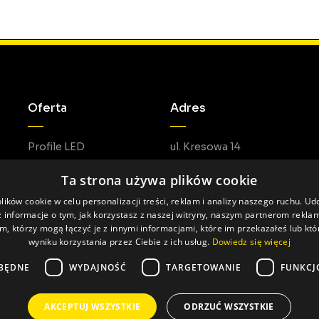
jednym z kluczowych elementów systemów
oświetlenia liniowego, choć często
i
pozostają w cieniu profili i źródeł światła. W
praktyce to właśnie one w dużej mierze
decydują o komforcie wizualnym, trwałości
instalacji, bezpieczeństwie użytkowania oraz
Oferta
Adres
m
stabilności parametrów w czasie. [...]
Profile LED
ul. Kresowa 14
Akcesoria LED
05-462 Duchnów
Ta strona używa plików cookie
Do pobrania
ików cookie w celu personalizacji treści, reklam i analizy naszego ruchu. U
 informacje o tym, jak korzystasz z naszej witryny, naszym partnerom rekl
m, którzy mogą łączyć je z innymi informacjami, które im przekazałeś lub któ
wyniku korzystania przez Ciebie z ich usług.
Dowiedz się więcej
BĘDNE
WYDAJNOŚĆ
TARGETOWANIE
FUNKCJ
AKCEPTUJ WSZYSTKIE
ODRZUĆ WSZYSTKIE
Realizacja: Pageart