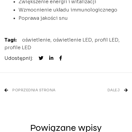
Zwiększenie energii i witalizacji
Wzmocnienie układu immunologicznego
Poprawa jakości snu
Tagi:
oświetlenie
oświetlenie LED
profil LED
profile LED
Udostępnij:
Nawigacja
POPRZEDNIA STRONA
DALEJ
wpisu
Powiązane wpisy