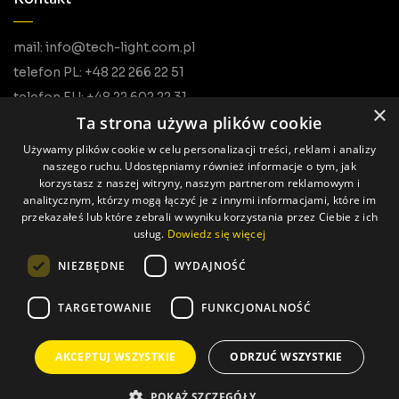
mail: info@tech-light.com.pl
telefon PL: +48 22 266 22 51
telefon EU: +48 22 602 22 31
×
Ta strona używa plików cookie
Używamy plików cookie w celu personalizacji treści, reklam i analizy
naszego ruchu. Udostępniamy również informacje o tym, jak
korzystasz z naszej witryny, naszym partnerom reklamowym i
analitycznym, którzy mogą łączyć je z innymi informacjami, które im
przekazałeś lub które zebrali w wyniku korzystania przez Ciebie z ich
usług.
Dowiedz się więcej
Wszystkie prawa zastrzeżone © Tech Light
NIEZBĘDNE
WYDAJNOŚĆ
Realizacja: Pageart
TARGETOWANIE
FUNKCJONALNOŚĆ
AKCEPTUJ WSZYSTKIE
ODRZUĆ WSZYSTKIE
POKAŻ SZCZEGÓŁY