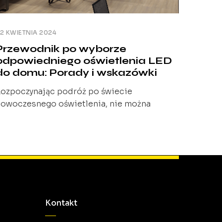
2 KWIETNIA 2024
Przewodnik po wyborze
odpowiedniego oświetlenia LED
do domu: Porady i wskazówki
ozpoczynając podróż po świecie
owoczesnego oświetlenia, nie można
rzejść obojętnie obok technologii LED. Ta
nnowacja zmieniła sposób, w jaki
ostrzegamy światło, wprowadzając do
naszych domów rozwiązania zarówno
raktyczne, jak i estetyczne. Wybór
dpowiedniego oświetlenia nie jest jednak
prostym zadaniem. Wymaga zrozumienia
Kontakt
odstawowych zasad działania technologii
ED oraz tego, jak światło wpływa na nasze