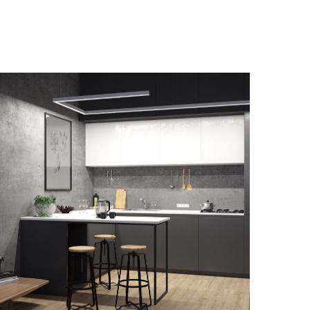
zęsto miejscem spotkań rodzinnych i
towarzyskich. Wybór odpowiedniego
świetlenia może znacząco wpłynąć na klimat
 atmosferę panującą w tej ważnej części
aszego domu. W tym artykule skupimy się na
ykorzystaniu energooszczędnych i
unkcjonalnych rozwiązań w postaci
świetlenia LED. Pozwoli nam to stworzyć
dealną […]