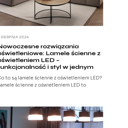
 SIERPNIA 2024
Nowoczesne rozwiązania
oświetleniowe: Lamele ścienne z
oświetleniem LED –
funkcjonalność i styl w jednym
o to są lamele ścienne z oświetleniem LED?
amele ścienne z oświetleniem LED to
nnowacyjne rozwiązanie oświetleniowe,
tóre łączy funkcjonalność i estetykę w
armonijny sposób. Te modułowe panele
świetleniowe montowane na ścianie
ostarczają nie tylko wysokiej jakości
wiatła, ale również dodają elegancji i