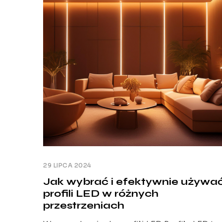
dobrane oświetlenie nie tylko poprawia
komfort użytkowników, ale także kreuje
profesjonalny wizerunek firmy. W mojej […]
29 LIPCA 2024
Jak wybrać i efektywnie używa
profili LED w różnych
przestrzeniach