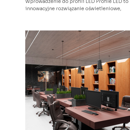
Wprowadzenie do profili LED Profile LED to
innowacyjne rozwiązanie oświetleniowe,
które zyskuje coraz większą popularność w
projektowaniu wnętrz. W porównaniu z
tradycyjnymi źródłami światła, profile LED
oferują wiele zalet, takich jak wysoka
efektywność energetyczna, długa żywotność,
szeroki zakres kolorów oraz możliwość
precyzyjnego kształtowania strumienia
świetlnego. Dzięki temu profile LED znajduj
zastosowanie w różnorodnych
przestrzeniach – […]