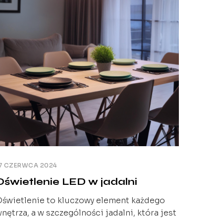
nowoczesnego charakteru każdemu wnętrzu.
amele ścienne z oświetleniem LED składają
ię z […]
7 CZERWCA 2024
Oświetlenie LED w jadalni
świetlenie to kluczowy element każdego
nętrza, a w szczególności jadalni, która jest