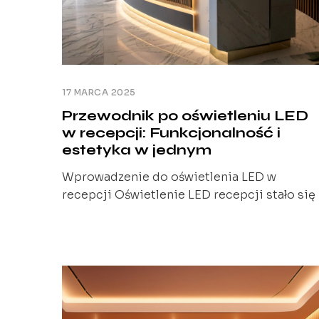
17 MARCA 2025
Przewodnik po oświetleniu LED
w recepcji: Funkcjonalność i
estetyka w jednym
Wprowadzenie do oświetlenia LED w
recepcji Oświetlenie LED recepcji stało się
nieodłącznym elementem nowoczesnych
przestrzeni biurowych. W dzisiejszym
artykule chciałbym podzielić się z Wami
moimi spostrzeżeniami na temat tego, jak
oświetlenie LED może wpłynąć na wygląd ora
funkcjonalność recepcji. Odpowiednio