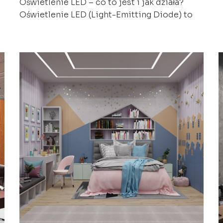
Oświetlenie LED – co to jest i jak działa?
c
Oświetlenie LED (Light-Emitting Diode) to
nowoczesna technologia, która staje się
o
coraz bardziej popularna w naszych domach.
i
W przeciwieństwie do tradycyjnych żarówek,
n
diody LED emitują światło w wyniku
w
przepływu prądu elektrycznego przez
f
półprzewodnik. Ten proces jest nie tylko
o
bardziej energooszczędny, ale także pozwala
i
ą
na uzyskanie szerokiej gamy […]