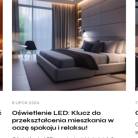
poprawia wygląd Twojej kuchni, ale także
zwiększa jej praktyczność i […]
L
s
8 LIPCA 2024
1
ć
Oświetlenie LED: Klucz do
przekształcenia mieszkania w
O
oazę spokoju i relaksu!
w