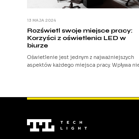
13 MAJA 2024
Rozświetl swoje miejsce pracy:
Korzyści z oświetlenia LED w
biurze
Oświetlenie jest jednym z najważniejszych
aspektów każdego miejsca pracy. Wpływa ni
tylko na ogólną atmosferę, ale także na
wydajność i samopoczucie pracowników.
Dlatego warto zastanowić się nad
zastosowaniem oświetlenia LED w biurze.
Oświetlenie LED to technologia, która
wykorzystuje diody elektroluminescencyjne
do generowania światła. Jest to znacznie
bardziej energooszczędne i trwałe niż
tradycyjne żarówki. W ostatnich […]