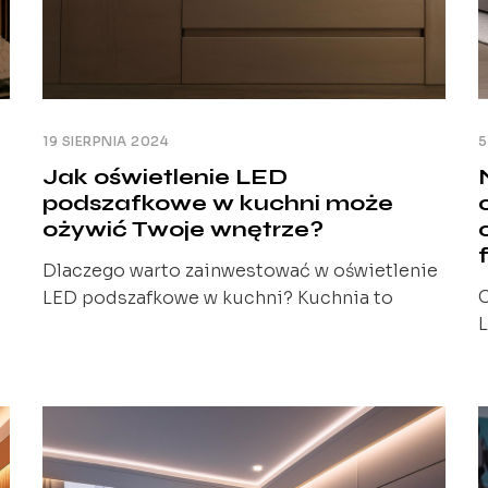
19 SIERPNIA 2024
5
Jak oświetlenie LED
podszafkowe w kuchni może
ożywić Twoje wnętrze?
Dlaczego warto zainwestować w oświetlenie
C
LED podszafkowe w kuchni? Kuchnia to
L
serce każdego domu, miejsce, gdzie rodzina
i
spędza wiele czasu, gotując posiłki i
k
spędzając czas razem. Dlatego ważne jest,
h
aby kuchnia była dobrze oświetlona i
o
z
funkcjonalna. Oświetlenie LED podszafkowe
d
to doskonałe rozwiązanie, które nie tylko
ś