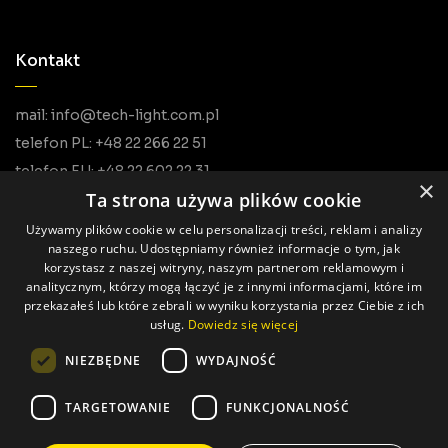
Kontakt
mail: info@tech-light.com.pl
telefon PL: +48 22 266 22 51
telefon EU: +48 22 602 22 31
×
Ta strona używa plików cookie
Używamy plików cookie w celu personalizacji treści, reklam i analizy
naszego ruchu. Udostępniamy również informacje o tym, jak
korzystasz z naszej witryny, naszym partnerom reklamowym i
analitycznym, którzy mogą łączyć je z innymi informacjami, które im
przekazałeś lub które zebrali w wyniku korzystania przez Ciebie z ich
usług.
Dowiedz się więcej
Wszystkie prawa zastrzeżone © Tech Light
NIEZBĘDNE
WYDAJNOŚĆ
Realizacja: Pageart
TARGETOWANIE
FUNKCJONALNOŚĆ