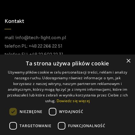
Kontakt
mail: info@tech-light.com.pl
telefon PL: +48 22 266 22 51
telefon EU: +48 22 602 22 31
×
Ta strona używa plików cookie
Używamy plików cookie w celu personalizacji treści, reklam i analizy
naszego ruchu. Udostępniamy również informacje o tym, jak
korzystasz z naszej witryny, naszym partnerom reklamowym i
analitycznym, którzy mogą łączyć je z innymi informacjami, które im
przekazałeś lub które zebrali w wyniku korzystania przez Ciebie z ich
usług.
Dowiedz się więcej
Wszystkie prawa zastrzeżone © Tech Light
NIEZBĘDNE
WYDAJNOŚĆ
Realizacja: Pageart
TARGETOWANIE
FUNKCJONALNOŚĆ