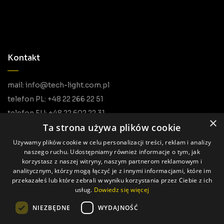
Kontakt
mail: info@tech-light.com.pl
telefon PL: +48 22 266 22 51
telefon EU: +48 22 602 22 31
×
Ta strona używa plików cookie
Używamy plików cookie w celu personalizacji treści, reklam i analizy
naszego ruchu. Udostępniamy również informacje o tym, jak
korzystasz z naszej witryny, naszym partnerom reklamowym i
analitycznym, którzy mogą łączyć je z innymi informacjami, które im
przekazałeś lub które zebrali w wyniku korzystania przez Ciebie z ich
usług.
Dowiedz się więcej
Wszystkie prawa zastrzeżone © Tech Light
NIEZBĘDNE
WYDAJNOŚĆ
Realizacja: Pageart