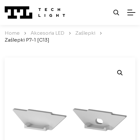
Home
/
Akcesoria LED
/
Zaślepki
/
Zaślepki P7-1 [C13]