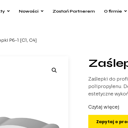
ty
Nowości
Zostań Partnerem
O firmie
epki P6-1 [C1, C4]
Zaślep
Zaślepki do prof
polipropylenu. D
estetyczne wykoń
Czytaj więcej
Zapytaj o pr