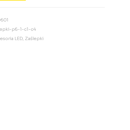
0601
lepki-p6-1-c1-c4
esoria LED
,
Zaślepki