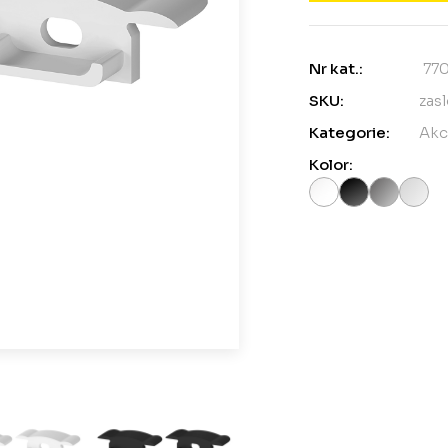
Nr kat.:
77
SKU:
zas
Kategorie:
Akc
Kolor: