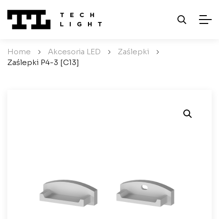
Home
/
Akcesoria LED
/
Zaślepki
/
Zaślepki P4-3 [C13]