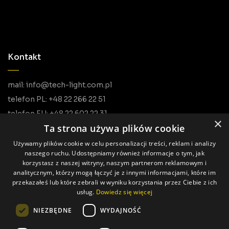
Kontakt
mail: info@tech-light.com.pl
telefon PL: +48 22 266 22 51
telefon EU: +48 22 602 22 31
×
Ta strona używa plików cookie
Używamy plików cookie w celu personalizacji treści, reklam i analizy
naszego ruchu. Udostępniamy również informacje o tym, jak
korzystasz z naszej witryny, naszym partnerom reklamowym i
analitycznym, którzy mogą łączyć je z innymi informacjami, które im
przekazałeś lub które zebrali w wyniku korzystania przez Ciebie z ich
usług.
Dowiedz się więcej
Wszystkie prawa zastrzeżone © Tech Light
NIEZBĘDNE
WYDAJNOŚĆ
Realizacja: Pageart