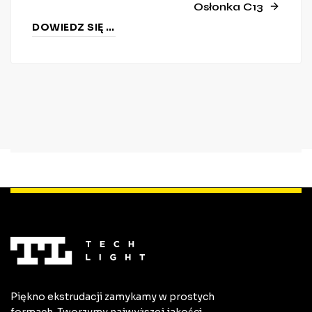
Osłonka C13
DOWIEDZ SIĘ WIĘCEJ
Piękno ekstrudacji zamykamy w prostych
formach. Tworzymy najwyższej jakości