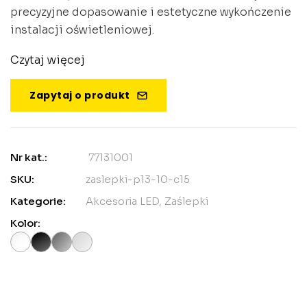
precyzyjne dopasowanie i estetyczne wykończenie
instalacji oświetleniowej.
Czytaj więcej
Zapytaj o produkt
Nr kat.:
77131001
SKU:
zaslepki-p13-10-c15
Kategorie:
Akcesoria LED
,
Zaślepki
Kolor: