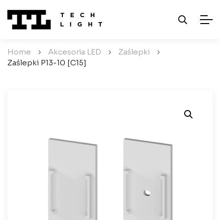
Home
/
Akcesoria LED
/
Zaślepki
/
Zaślepki P13-10 [C15]