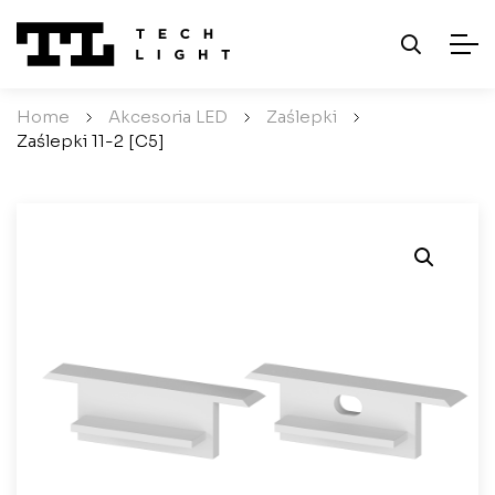
Home
/
Akcesoria LED
/
Zaślepki
/
Zaślepki 11-2 [C5]