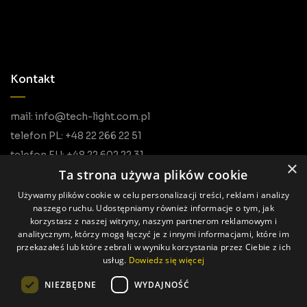
Kontakt
mail: info@tech-light.com.pl
telefon PL: +48 22 266 22 51
telefon EU: +48 22 602 22 31
×
Ta strona używa plików cookie
Używamy plików cookie w celu personalizacji treści, reklam i analizy
naszego ruchu. Udostępniamy również informacje o tym, jak
korzystasz z naszej witryny, naszym partnerom reklamowym i
analitycznym, którzy mogą łączyć je z innymi informacjami, które im
przekazałeś lub które zebrali w wyniku korzystania przez Ciebie z ich
usług.
Dowiedz się więcej
Wszystkie prawa zastrzeżone © Tech Light
NIEZBĘDNE
WYDAJNOŚĆ
Realizacja: Pageart