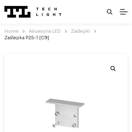
Home
/
Akcesoria LED
/
Zaślepki
/
Zaślepka P25-1 [C9]