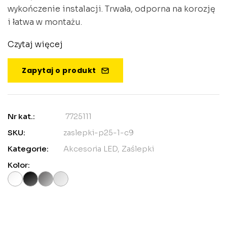
wykończenie instalacji. Trwała, odporna na korozję
i łatwa w montażu.
Czytaj więcej
Zapytaj o produkt
Nr kat.:
7725111
SKU:
zaslepki-p25-1-c9
Kategorie:
Akcesoria LED
,
Zaślepki
Kolor: