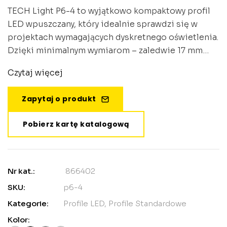
TECH Light P6-4 to wyjątkowo kompaktowy profil
LED wpuszczany, który idealnie sprawdzi się w
projektach wymagających dyskretnego oświetlenia.
Dzięki minimalnym wymiarom – zaledwie 17 mm
szerokości i 6,3 mm wysokości – profil praktycznie
Czytaj więcej
znika w strukturze mebla czy elementu
architektonicznego, pozostawiając jedynie czysty
Zapytaj o produkt
strumień światła. Klasa ochrony IP20 czyni go
idealnym rozwiązaniem do zastosowań
Pobierz kartę katalogową
wewnętrznych.
Nr kat.:
866402
SKU:
p6-4
Kategorie:
Profile LED
,
Profile Standardowe
Kolor: