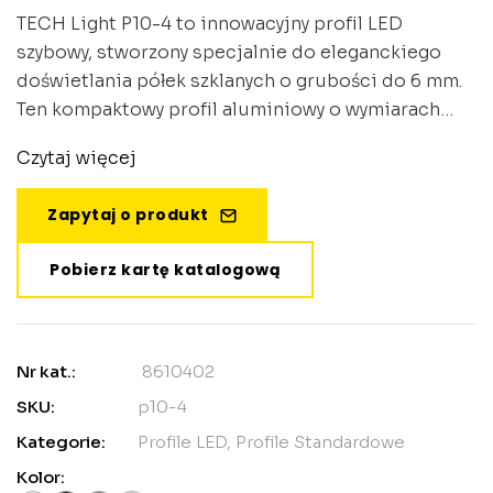
TECH Light P10-4 to innowacyjny profil LED
szybowy, stworzony specjalnie do eleganckiego
doświetlania półek szklanych o grubości do 6 mm.
Ten kompaktowy profil aluminiowy o wymiarach
12,5 × 19,3 mm stanowi idealne rozwiązanie dla
Czytaj więcej
nowoczesnych wnętrz, gdzie liczy się zarówno
funkcjonalność, jak i estetyka. Profil przeznaczony
Zapytaj o produkt
jest do taśm LED o szerokości 9 mm i jest
dostępny w wielu kolorach, aby dopasować się do
Pobierz kartę katalogową
różnorodnych projektów aranżacyjnych.
Nr kat.:
8610402
SKU:
p10-4
Kategorie:
Profile LED
,
Profile Standardowe
Kolor: