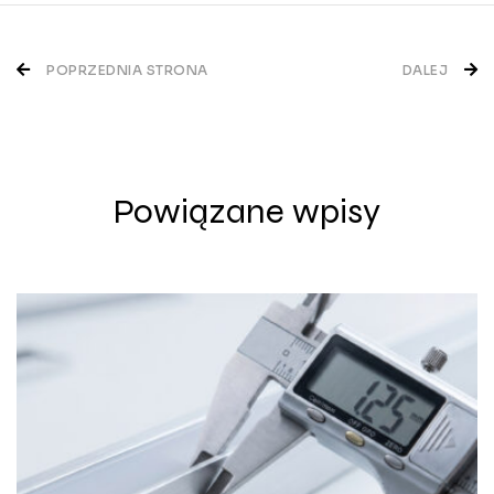
Nawigacja
POPRZEDNIA STRONA
DALEJ
wpisu
Powiązane wpisy