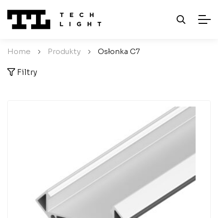
Home
/
Produkty
/
Osłonka C7
Filtry