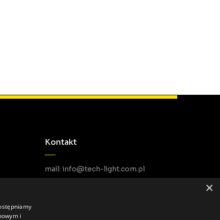
Kontakt
mail: info@tech-light.com.pl
telefon PL: +48 22 266 22 51
×
telefon EU: +48 22 602 22 31
dostępniamy
amowym i