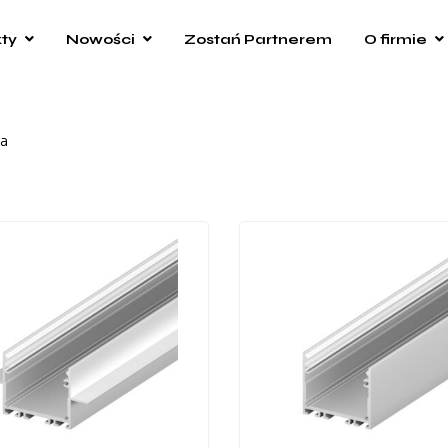
ty
Nowości
Zostań Partnerem
O firmie
a