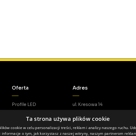
Oferta
Adres
Profile LED
ul. Kresowa 14
Akcesoria LED
05-462 Duchnów
Ta strona używa plików cookie
Do pobrania
ików cookie w celu personalizacji treści, reklam i analizy naszego ruchu. U
 informacje o tym, jak korzystasz z naszej witryny, naszym partnerom rekl