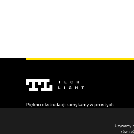
Piękno ekstrudacji zamykamy w prostych
formach. Tworzymy najwyższej jakości
profile LED dostosowane do
indywidualnych potrzeb.
Używamy pl
również