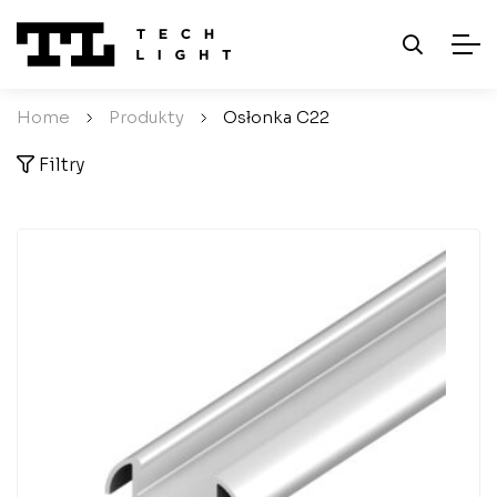
Home
/
Produkty
/
Osłonka C22
Filtry