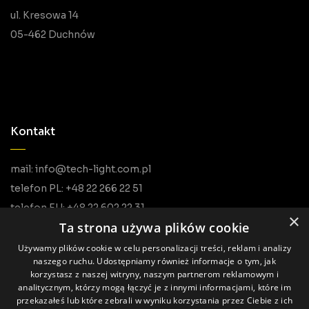
ul. Kresowa 14
05-462 Duchnów
Kontakt
mail: info@tech-light.com.pl
telefon PL: +48 22 266 22 51
telefon EU: +48 22 602 22 31
×
Ta strona używa plików cookie
Używamy plików cookie w celu personalizacji treści, reklam i analizy
naszego ruchu. Udostępniamy również informacje o tym, jak
korzystasz z naszej witryny, naszym partnerom reklamowym i
analitycznym, którzy mogą łączyć je z innymi informacjami, które im
przekazałeś lub które zebrali w wyniku korzystania przez Ciebie z ich