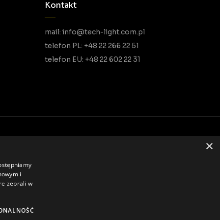
Kontakt
mail: info@tech-light.com.pl
telefon PL: +48 22 266 22 51
telefon EU: +48 22 602 22 31
×
Polityka prywatności
dostępniamy
amowym i
re zebrali w
ONALNOŚĆ