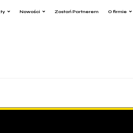
ty
Nowości
Zostań Partnerem
O firmie