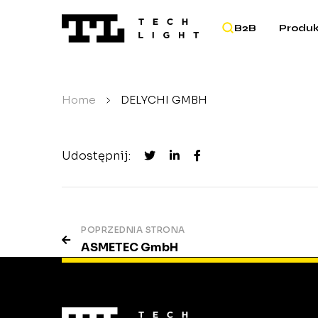
B2B
Produk
Home
/
DELYCHI GMBH
Udostępnij:
Nawigacja
POPRZEDNIA STRONA
ASMETEC GmbH
wpisu