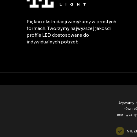
Piękno ekstrudacji zamykamy w prostych
formach. Tworzymy najwyższej jakości
profile LED dostosowane do
indywidualnych potrzeb.
Wszystkie prawa zastrzeżone © Tech Light
Używamy pl
również
analityczny
NIEZ