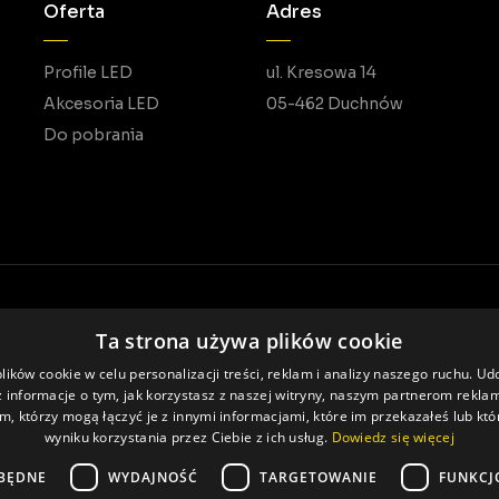
Oferta
Adres
Profile LED
ul. Kresowa 14
Akcesoria LED
05-462 Duchnów
Do pobrania
Ta strona używa plików cookie
Realizacja: Pageart
ików cookie w celu personalizacji treści, reklam i analizy naszego ruchu. U
 informacje o tym, jak korzystasz z naszej witryny, naszym partnerom rekl
m, którzy mogą łączyć je z innymi informacjami, które im przekazałeś lub któ
wyniku korzystania przez Ciebie z ich usług.
Dowiedz się więcej
BĘDNE
WYDAJNOŚĆ
TARGETOWANIE
FUNKCJ