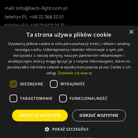
mail: info@tech-light.com.pl
telefon PL: +48 22 266 22 51
telefon EU: +48 22 602 22 31
×
Ta strona używa plików cookie
Używamy plików cookie w celu personalizacji treści, reklam i analizy
naszego ruchu. Udostępniamy również informacje o tym, jak
korzystasz z naszej witryny, naszym partnerom reklamowym i
analitycznym, którzy mogą łączyć je z innymi informacjami, które im
przekazałeś lub które zebrali w wyniku korzystania przez Ciebie z ich
usług.
Dowiedz się więcej
Wszystkie prawa zastrzeżone © Tech Light
NIEZBĘDNE
WYDAJNOŚĆ
Realizacja: Pageart
TARGETOWANIE
FUNKCJONALNOŚĆ
AKCEPTUJ WSZYSTKIE
ODRZUĆ WSZYSTKIE
POKAŻ SZCZEGÓŁY
Polityka prywatności